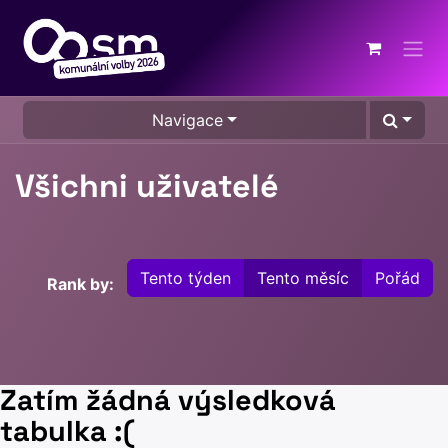
Přejít na obsah
Navigace
Všichni uživatelé
Tento týden
Tento měsíc
Pořád
Rank by:
Zatím žádná výsledková
tabulka :(