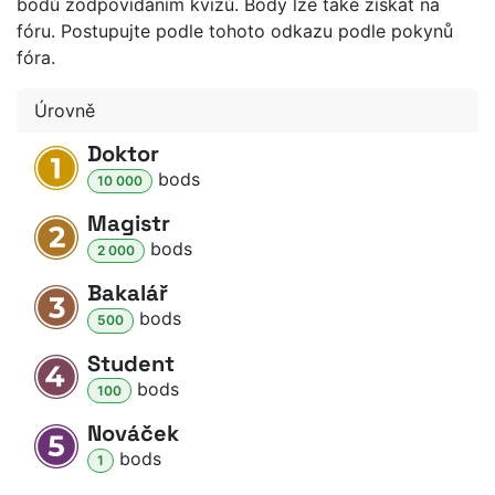
bodů zodpovídáním kvízů. Body lze také získat na
fóru. Postupujte podle tohoto odkazu podle pokynů
fóra.
Úrovně
Doktor
bod
s
10 000
Magistr
bod
s
2 000
Bakalář
bod
s
500
Student
bod
s
100
Nováček
bod
s
1