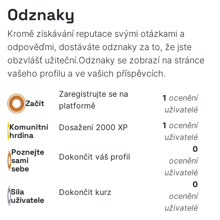
Odznaky
Kromě získávání reputace svými otázkami a
odpověďmi, dostáváte odznaky za to, že jste
obzvlášť užiteční.
Odznaky se zobrazí na stránce
vašeho profilu a ve vašich příspěvcích.
Zaregistrujte se na
1
ocenění
Začít
platformě
uživatelé
1
ocenění
Komunitní
Dosažení 2000 XP
hrdina
uživatelé
0
Poznejte
Dokončit váš profil
sami
ocenění
sebe
uživatelé
0
Síla
Dokončit kurz
ocenění
uživatele
uživatelé