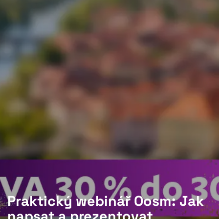
Praktický webinář Oosm: Jak
napsat a prezentovat