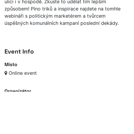
ulici i v hospodě. Zkuste to udělat tím lepším
způsobem! Plno triků a inspirace najdete na tomhle
webináři s politickým marketérem a tvůrcem
úspěšných komunálních kampaní poslední dekády.
Event Info
Místo
Online event
Organizátor
Oosm.cz s.r.o.
notifikace@oosm.cz
Sdílet